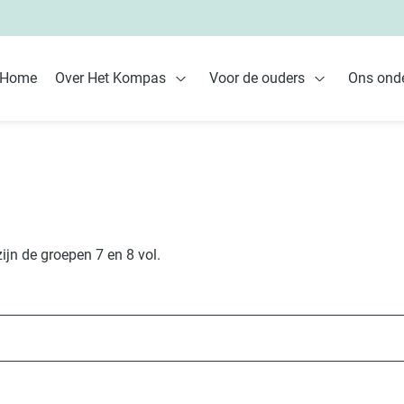
Home
Over Het Kompas
Voor de ouders
Ons onde
Open Over Het Kompas
Open Voor de
ijn de groepen 7 en 8 vol.