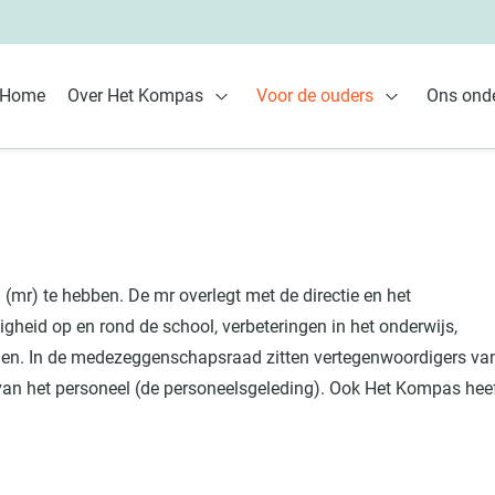
Home
Over Het Kompas
Voor de ouders
Ons onde
Open Over Het Kompas
Open Voor de
(mr) te hebben. De mr overlegt met de directie en het
igheid op en rond de school, verbeteringen in het onderwijs,
dagen. In de medezeggenschapsraad zitten vertegenwoordigers va
van het personeel (de personeelsgeleding). Ook Het Kompas hee