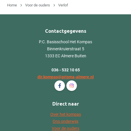
Home
Voor de ouders
Verlof
Contactgegevens
P.C. Basisschool Het Kompas
Binnenkruierstraat 5
1333 EC Almere Buiten
036 - 532 10 65
dir.kompas@prisma-almere.nl
Volg ons op Facebook P.C. Basissch
Volg ons op Instagram P.C. B
Direct naar
Over het kompas
Ons onderwijs
Voor de ouders