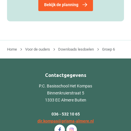
Bekijk de planning
Home
Voor de ouders
Downloads lesdoelen
Groep 6
Contactgegevens
P.C. Basisschool Het Kompas
Binnenkruierstraat 5
1333 EC Almere Buiten
036 - 532 10 65
dir.kompas@prisma-almere.nl
Volg ons op Facebook P.C. Basissch
Volg ons op Instagram P.C. B