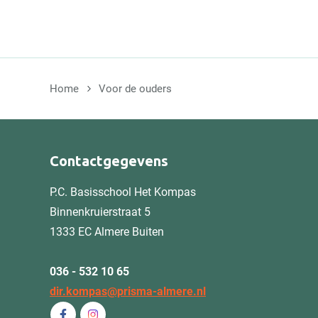
Home
Voor de ouders
Contactgegevens
P.C. Basisschool Het Kompas
Binnenkruierstraat 5
1333 EC Almere Buiten
036 - 532 10 65
dir.kompas@prisma-almere.nl
Volg ons op Facebook P.C. Basisschool Het Ko
Volg ons op Instagram P.C. Basisschool H