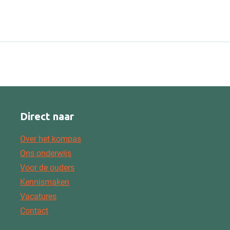
Direct naar
Over het kompas
Ons onderwijs
Voor de ouders
Kennismaken
Vacatures
Contact
mpas
et Kompas